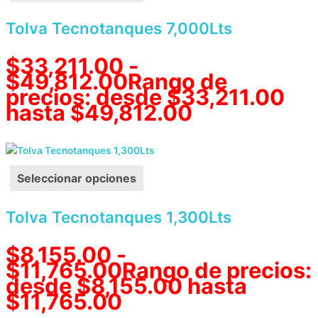
Tolva Tecnotanques 7,000Lts
$
33,211.00
-
$
49,812.00
Rango de
precios: desde $33,211.00
hasta $49,812.00
Seleccionar opciones
Tolva Tecnotanques 1,300Lts
$
8,155.00
-
$
11,765.00
Rango de precios:
desde $8,155.00 hasta
$11,765.00