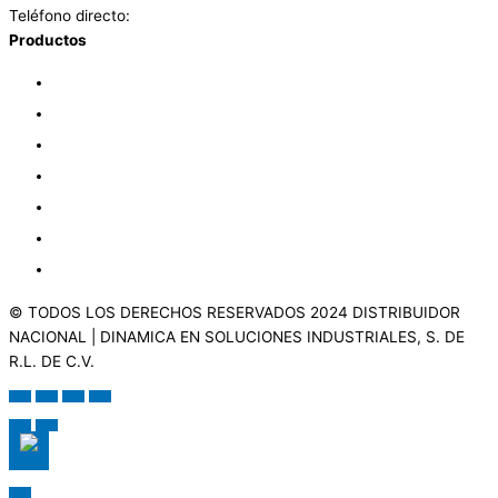
Teléfono directo:
+52 (33) 8525 9614
Productos
Tanques
Cisternas
Biodigestores
Tolvas
Nodrizas
Tinacos
Bebederos
© TODOS LOS DERECHOS RESERVADOS 2024 DISTRIBUIDOR
NACIONAL | DINAMICA EN SOLUCIONES INDUSTRIALES, S. DE
R.L. DE C.V.