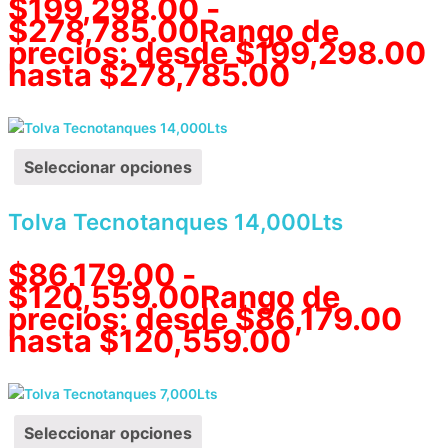
$
199,298.00
-
$
278,785.00
Rango de
precios: desde $199,298.00
hasta $278,785.00
Seleccionar opciones
Tolva Tecnotanques 14,000Lts
$
86,179.00
-
$
120,559.00
Rango de
precios: desde $86,179.00
hasta $120,559.00
Seleccionar opciones